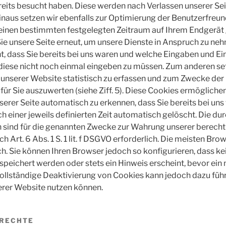
eits besucht haben. Diese werden nach Verlassen unserer Se
inaus setzen wir ebenfalls zur Optimierung der Benutzerfreu
r einen bestimmten festgelegten Zeitraum auf Ihrem Endgerät
e unsere Seite erneut, um unsere Dienste in Anspruch zu neh
, dass Sie bereits bei uns waren und welche Eingaben und Ein
diese nicht noch einmal eingeben zu müssen. Zum anderen se
 unserer Website statistisch zu erfassen und zum Zwecke de
ür Sie auszuwerten (siehe Ziff. 5). Diese Cookies ermöglichen
erer Seite automatisch zu erkennen, dass Sie bereits bei uns
 einer jeweils definierten Zeit automatisch gelöscht. Die du
 sind für die genannten Zwecke zur Wahrung unserer berecht
ch Art. 6 Abs. 1 S. 1 lit. f DSGVO erforderlich. Die meisten Br
. Sie können Ihren Browser jedoch so konfigurieren, dass ke
eichert werden oder stets ein Hinweis erscheint, bevor ein
vollständige Deaktivierung von Cookies kann jedoch dazu führ
erer Website nutzen können.
NRECHTE