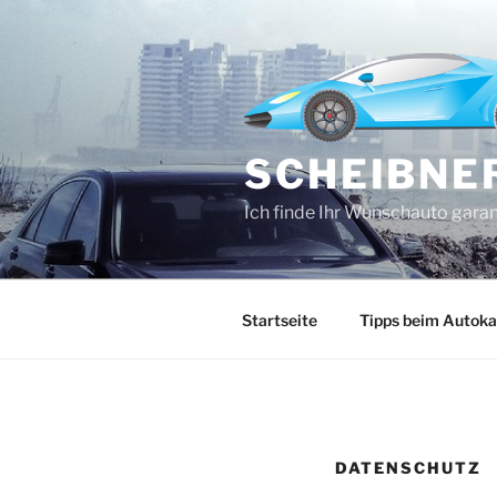
Zum
Inhalt
springen
SCHEIBNE
Ich finde Ihr Wunschauto garan
Startseite
Tipps beim Autoka
DATENSCHUTZ