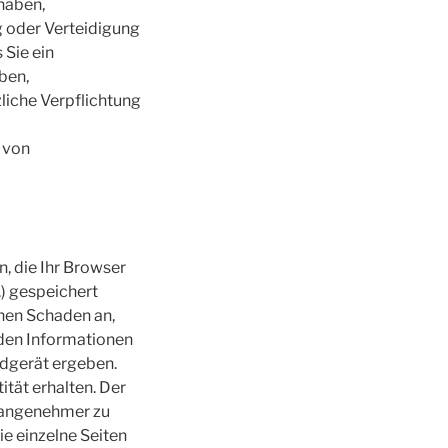
 haben,
g oder Verteidigung
 Sie ein
ben,
tzliche Verpflichtung
g von
n, die Ihr Browser
.) gespeichert
inen Schaden an,
rden Informationen
ndgerät ergeben.
ität erhalten. Der
e angenehmer zu
ie einzelne Seiten