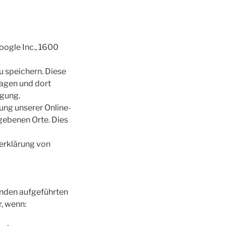
oogle Inc., 1600
u speichern. Diese
ragen und dort
agung.
ung unserer Online-
gebenen Orte. Dies
erklärung von
enden aufgeführten
r, wenn: