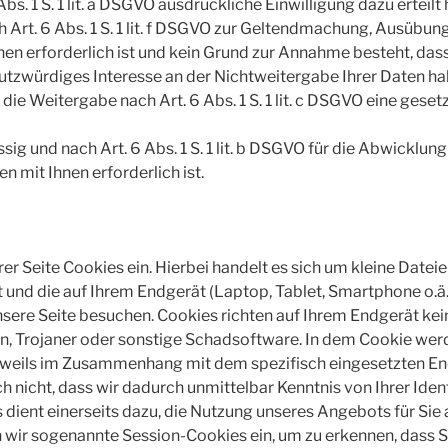
Abs. 1 S. 1 lit. a DSGVO ausdrückliche Einwilligung dazu erteilt
 Art. 6 Abs. 1 S. 1 lit. f DSGVO zur Geltendmachung, Ausübun
n erforderlich ist und kein Grund zur Annahme besteht, dass
tzwürdiges Interesse an der Nichtweitergabe Ihrer Daten ha
ür die Weitergabe nach Art. 6 Abs. 1 S. 1 lit. c DSGVO eine gese
ssig und nach Art. 6 Abs. 1 S. 1 lit. b DSGVO für die Abwicklun
n mit Ihnen erforderlich ist.
er Seite Cookies ein. Hierbei handelt es sich um kleine Dateie
t und die auf Ihrem Endgerät (Laptop, Tablet, Smartphone o.ä
sere Seite besuchen. Cookies richten auf Ihrem Endgerät ke
en, Trojaner oder sonstige Schadsoftware. In dem Cookie we
 jeweils im Zusammenhang mit dem spezifisch eingesetzten E
 nicht, dass wir dadurch unmittelbar Kenntnis von Ihrer Ident
 dient einerseits dazu, die Nutzung unseres Angebots für Si
n wir sogenannte Session-Cookies ein, um zu erkennen, dass S