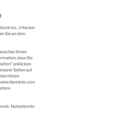
)
book Inc., 1 Hacker
nen Sie an dem
 zwischen Ihrem
rmation, dass Sie
Button” anklicken
nserer Seiten auf
iten Ihrem
 keine Kenntnis vom
eitere
ebook- Nutzerkonto