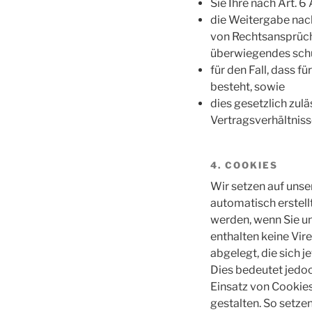
Sie Ihre nach Art. 6 
die Weitergabe nach
von Rechtsansprüche
überwiegendes schu
für den Fall, dass f
besteht, sowie
dies gesetzlich zulä
Vertragsverhältnisse
4. COOKIES
Wir setzen auf unser
automatisch erstell
werden, wenn Sie un
enthalten keine Vir
abgelegt, die sich
Dies bedeutet jedoch
Einsatz von Cookies
gestalten. So setze